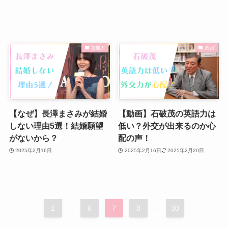
芸能人
政治
【なぜ】長澤まさみが結婚
【動画】石破茂の英語力は
しない理由5選！結婚願望
低い？外交が出来るのか心
がないから？
配の声！
2025年2月16日
2025年2月16日
2025年2月20日
1
...
6
7
8
...
30