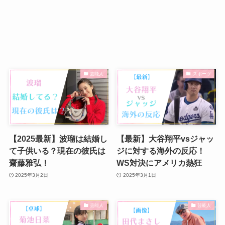
芸能人
スポーツ
【2025最新】波瑠は結婚し
【最新】大谷翔平vsジャッ
て子供いる？現在の彼氏は
ジに対する海外の反応！
齋藤雅弘！
WS対決にアメリカ熱狂
2025年3月2日
2025年3月1日
芸能人
芸能人