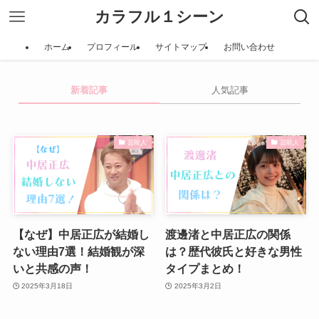
カラフル１シーン
ホーム
プロフィール
サイトマップ
お問い合わせ
新着記事
人気記事
芸能人
芸能人
【なぜ】中居正広が結婚し
渡邊渚と中居正広の関係
ない理由7選！結婚観が深
は？歴代彼氏と好きな男性
いと共感の声！
タイプまとめ！
2025年3月18日
2025年3月2日