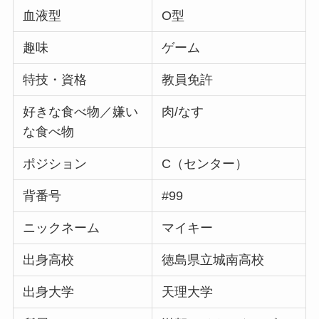
血液型
O型
趣味
ゲーム
特技・資格
教員免許
好きな食べ物／嫌い
肉/なす
な食べ物
ポジション
C（センター）
背番号
#99
ニックネーム
マイキー
出身高校
徳島県立城南高校
出身大学
天理大学