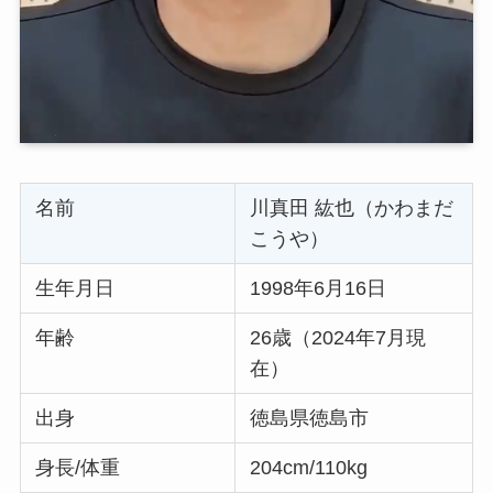
名前
川真田 紘也（かわまだ
こうや）
生年月日
1998年6月16日
年齢
26歳（2024年7月現
在）
出身
徳島県徳島市
身長/体重
204cm/110kg