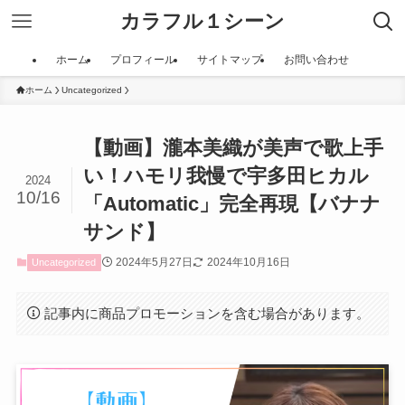
カラフル１シーン
ホーム
プロフィール
サイトマップ
お問い合わせ
ホーム
Uncategorized
【動画】瀧本美織が美声で歌上手
い！ハモリ我慢で宇多田ヒカル
2024
10/16
「Automatic」完全再現【バナナ
サンド】
2024年5月27日
2024年10月16日
Uncategorized
記事内に商品プロモーションを含む場合があります。