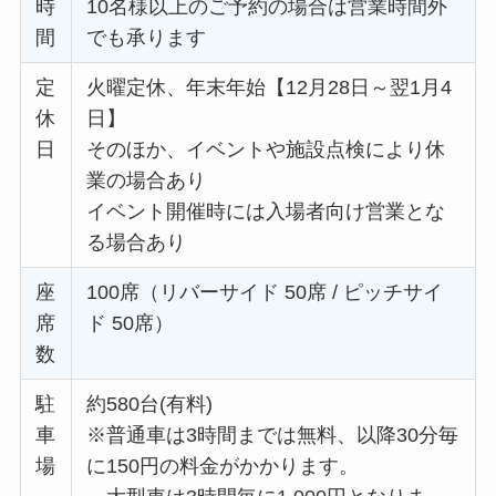
時
10名様以上のご予約の場合は営業時間外
間
でも承ります
定
火曜定休、年末年始【12月28日～翌1月4
休
日】
日
そのほか、イベントや施設点検により休
業の場合あり
イベント開催時には入場者向け営業とな
る場合あり
座
100席（リバーサイド 50席 / ピッチサイ
席
ド 50席）
数
駐
約580台(有料)
車
※普通車は3時間までは無料、以降30分毎
場
に150円の料金がかかります。