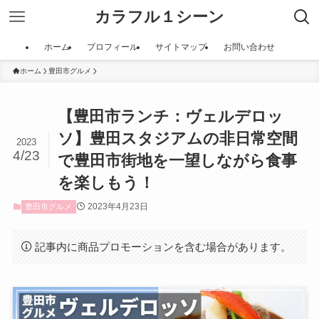
カラフル１シーン
ホーム
プロフィール
サイトマップ
お問い合わせ
ホーム
豊田市グルメ
【豊田市ランチ：ヴェルデロッ
ソ】豊田スタジアムの非日常空間
2023
4/23
で豊田市街地を一望しながら食事
を楽しもう！
2023年4月23日
豊田市グルメ
記事内に商品プロモーションを含む場合があります。