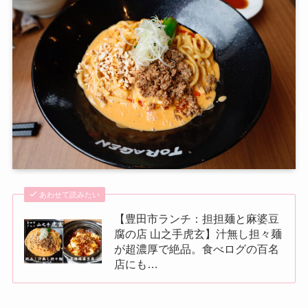
あわせて読みたい
【豊田市ランチ：担担麺と麻婆豆
腐の店 山之手虎玄】汁無し担々麺
が超濃厚で絶品。食べログの百名
店にも…