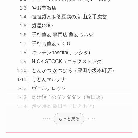
やお豊飯店
担担麺と麻婆豆腐の店 山之手虎玄
麺屋GOO
手打蕎麦 専門店 蕎麦つちや
手打ち蕎麦くくり
キッチンnascita(ナッシタ)
NICK STOCK（ニックストック）
とんかつ かつひろ（豊田小坂本町店）
うどんマルナナ
ヴェルデロッソ
肉汁餃子のダンダダン（豊田店）
炭火焼肉 朝日亭（日之出店）
もっと見る