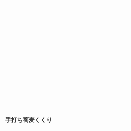
手打ち蕎麦くくり